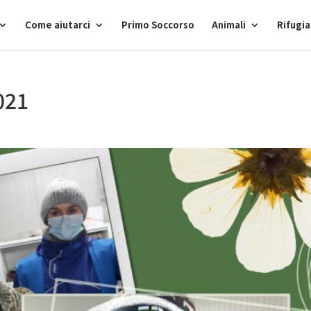
Come aiutarci
Primo Soccorso
Animali
Rifugi
021