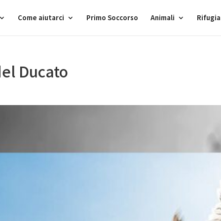
Come aiutarci
Primo Soccorso
Animali
Rifugi
del Ducato