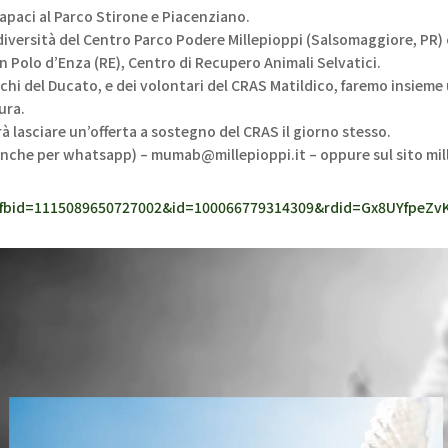
apaci al Parco Stirone e Piacenziano.
iversità del Centro Parco Podere Millepioppi (Salsomaggiore, PR) co
n Polo d’Enza (RE), Centro di Recupero Animali Selvatici.
chi del Ducato, e dei volontari del CRAS Matildico, faremo insieme u
tura.
rà lasciare un’offerta a sostegno del CRAS il giorno stesso.
anche per whatsapp) – mumab@millepioppi.it – oppure sul sito mill
y_fbid=1115089650727002&id=100066779314309&rdid=Gx8UYfpeZ