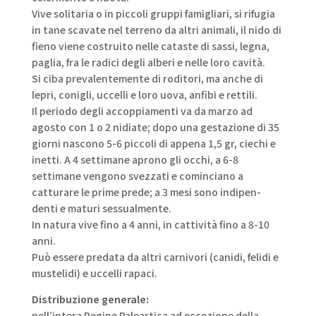
Vive solitaria o in piccoli gruppi famigliari, si rifugia
in tane scavate nel terreno da altri animali, il nido di
fieno viene costruito nelle cataste di sassi, legna,
paglia, fra le radici degli alberi e nelle loro cavità.
Si ciba prevalentemente di roditori, ma anche di
lepri, conigli, uccelli e loro uova, anfibi e rettili.
Il periodo degli accoppiamenti va da marzo ad
agosto con 1 o 2 nidiate; dopo una gestazione di 35
giorni nascono 5-6 piccoli di appena 1,5 gr, ciechi e
inetti. A 4 settimane aprono gli occhi, a 6-8
settimane vengono svezzati e cominciano a
catturare le prime prede; a 3 mesi sono indipen-
denti e maturi sessualmente.
In natura vive fino a 4 anni, in cattività fino a 8-10
anni.
Può essere predata da altri carnivori (canidi, felidi e
mustelidi) e uccelli rapaci.
Distribuzione generale:
nell’intera Regine Paleartica ad eccezione della