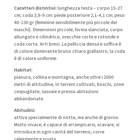
Caratteri distintivi:
lunghezza testa – corpo 15-27
cm; coda 3,9-9 cm: piede posteriore 2,1-4,1 cm; peso
40-130 gr (femmine sensibilmente più piccole dei
maschi). Dimensioni piccole, forma slanciata, corpo
allungato e cilindrico, orecchie corte e rotonde e
coda corta. Arti brevi. La pelliccia densa e soffice è
di colore dominante bruno chiaro giallastro, la coda
è di colore uniforme.
Habitat:
pianura, collina e montagna, anche oltre i 2000
metri di altitudine, in terreni coltivati, boschi, zone
cespugliate, sassaie e presso abitazioni
abbandonate.
Abitudini:
attiva specialmente di notte, ma anche di giorno.
Molto vivace, è capace di arrampicarsi, scavare, si
introduce in ogni cavità del terreno, corre
celermente e nuota.