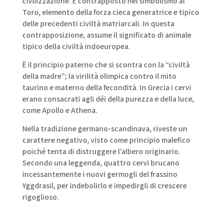
civilizzazione. È contrapposto nel simbolismo al
Toro, elemento della forza cieca generatrice e tipico
delle precedenti civiltà matriarcali. In questa
contrapposizione, assume il significato di animale
tipico della civiltà indoeuropea.
È il principio paterno che si scontra con la “civiltà
della madre”; la virilità olimpica contro il mito
taurino e materno della fecondità. In Grecia i cervi
erano consacrati agli déi della purezza e della luce,
come Apollo e Athena.
Nella tradizione germano-scandinava, riveste un
carattere negativo, visto come principio malefico
poiché tenta di distruggere l’albero originario.
Secondo una leggenda, quattro cervi brucano
incessantemente i nuovi germogli del frassino
Yggdrasil, per indebolirlo e impedirgli di crescere
rigoglioso.